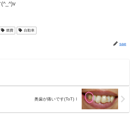
_^)v
燃費
自動車
sae
奥歯が痛いです(ToT)Ⅰ