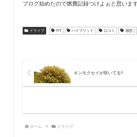
ブログ始めたので燃費記録つけよぉと思います(^
ドライブ
FIT
ハイブリッド
口コミ
感想
キンモクセイが咲いてる!!
ホーム
ドライブ