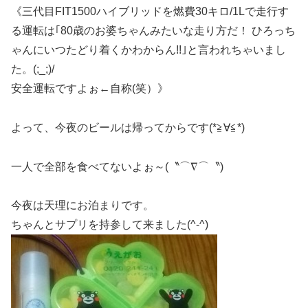
《三代目FIT1500ハイブリッドを燃費30キロ/1Lで走行す
る運転は｢80歳のお婆ちゃんみたいな走り方だ！ ひろっち
ゃんにいつたどり着くかわからん!!｣と言われちゃいまし
た。(;_;)/
安全運転ですよぉ←自称(笑）》
よって、今夜のビールは帰ってからです(*≧∀≦*)
一人で全部を食べてないよぉ～(〝⌒∇⌒〝)
今夜は天理にお泊まりです。
ちゃんとサプリを持参して来ました(^-^)