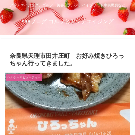
アンチエイジング、ゴルフ、美容、グルメ、ハイブリッド車実燃費など
saeブログ-ゴルフとアンチエイジング
奈良県天理市田井庄町 お好み焼きひろっ
ちゃん行ってきました。
ヘルシー＆ビューティー