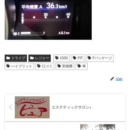
ドライブ
レジャー
1500
FIT
Fパッケージ
ハイブリット
口コミ
実燃費
車
sae
エステティックサロン♪