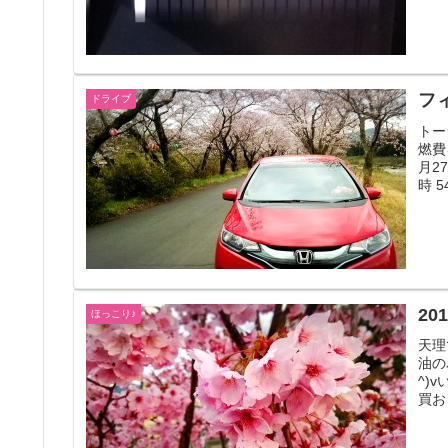
ドライブ
トー
燃費
月2
時 54
ほっこり♪
天理
油の
^)
買お