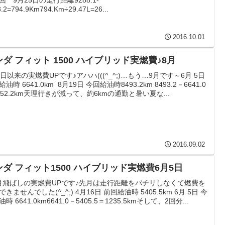
3.2=794.9Km794.Km÷29.47L=26...
2016.10.01
ダ フィット 1500 ハイブリッド実燃費♪8月
5日以来の実燃費UPです♪アハハ(((^_^;)…もう…9月です～6月 5日
油時 6641.0km 8月19日 今回給油時8493.2km 8493.2－6641.0
852.2km天理行きが減って、約6kmの通勤と暑い夏な...
2016.09.02
ンダ フィット1500 ハイブリッド実燃費6月5日
月飛ばしの実燃費UPです♪先月は走行距離をパチリしなくて燃費を
きませんでした(^_^;) 4月16日 前回給油時 5405.5km 6月 5日 今
時 6641.0km6641.0－5405.5＝1235.5kmそして、2回分...