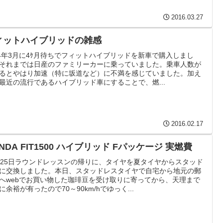
2016.03.27
ィットハイブリッドの雑感
14年3月に4ｹ月待ちでフィットハイブリッドを新車で購入しまし
それまでは日産のファミリーカーに乗っていました。乗車人数が
るとやはり加速（特に坂道など）に不満を感じていました。加え
最近の流行であるハイブリッド車にすることで、燃...
2016.02.17
HONDA FIT1500 ハイブリッド Fパッケージ 実燃費
月25日ラウンドレッスンの帰りに、タイヤを夏タイヤからスタッド
に交換しました。本日、スタッドレスタイヤで自宅から地元の郵
へwebでお買い物した珈琲豆を受け取りに寄ってから、天理まで
に余裕が有ったので70～90km/hでゆっく...