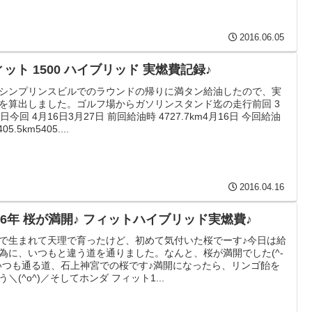
2016.06.05
フィット 1500 ハイブリッド 実燃費記録♪
シンプリンスビルでのラウンドの帰りに満タン給油したので、実
を算出しました。ゴルフ場からガソリンスタンド迄の走行前回 3
7日今回 4月16日3月27日 前回給油時 4727.7km4月16日 今回給油
05.5km5405....
2016.04.16
2016年 桜が満開♪ フィットハイブリッド実燃費♪
で生まれて天理で育ったけど、初めて気付いた桜でーす♪今日は給
為に、いつもと違う道を通りました。なんと、桜が満開でした(^-
vいつも通る道、石上神宮での桜です♪満開になったら、リンゴ飴を
う＼(^o^)／そしてホンダ フィット1...