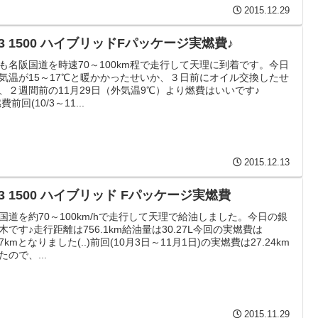
2015.12.29
FIT3 1500 ハイブリッドFパッケージ実燃費♪
も名阪国道を時速70～100km程で走行して天理に到着です。今日
気温が15～17℃と暖かかったせいか、３日前にオイル交換したせ
、２週間前の11月29日（外気温9℃）より燃費はいいです♪
前回(10/3～11...
2015.12.13
T3 1500 ハイブリッド Fパッケージ実燃費
国道を約70～100km/hで走行して天理で給油しました。今日の銀
木です♪走行距離は756.1km給油量は30.27L今回の実燃費は
.97kmとなりました(..)前回(10月3日～11月1日)の実燃費は27.24km
たので、...
2015.11.29