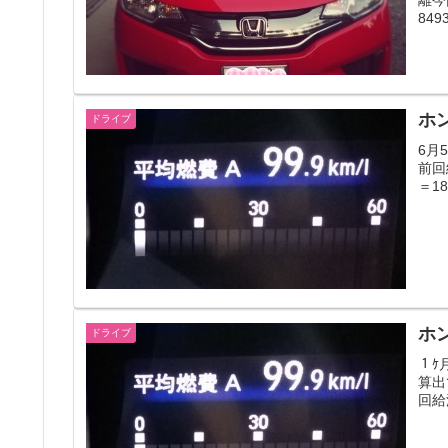
849
ホン
ドライブ
6月
前回給
＝1
ホ
ドライブ
１ｹ
算出で
回給油