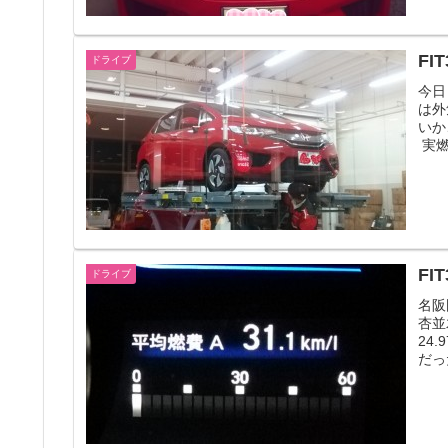
ドライブ
今日
は外
いか
実燃費
FI
ドライブ
名阪
杏並
24
だっ