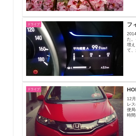
フ
ドライブ
20
た。
増え
て、
ドライブ
12
レス
便局
時間