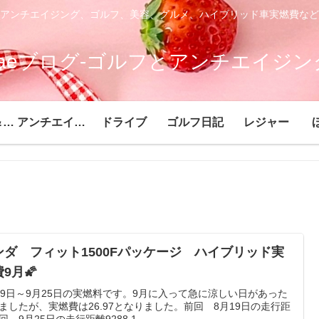
アンチエイジング、ゴルフ、美容、グルメ、ハイブリッド車実燃費など
saeブログ-ゴルフとアンチエイジン
ヘルシー＆ビューティー
アンチエイジング
ドライブ
ゴルフ日記
レジャー
ンダ フィット1500Fパッケージ ハイブリッド実
9月🌠
19日～9月25日の実燃料です。9月に入って急に涼しい日があった
ましたが、実燃費は26.97となりました。前回 8月19日の走行距
回 9月25日の走行距離9288.1-