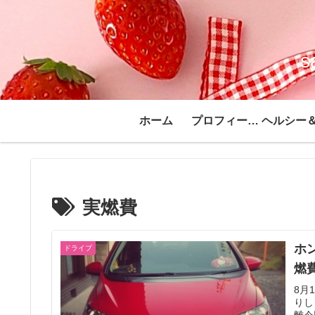
ホーム
プロフィール♪
実燃費
ホ
ドライブ
燃費
8月
りし
離今